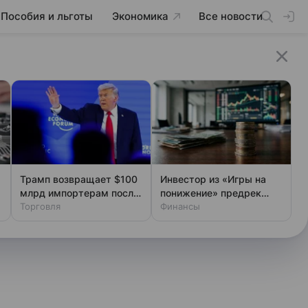
Пособия и льготы
Экономика
Все новости
Трамп возвращает $100
Инвестор из «Игры на
млрд импортерам после
понижение» предрек
проигрыша в суде
Торговля
новый обвал рынка США
Финансы