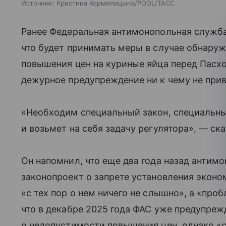
Источник:
Кристина Кормилицына/POOL/ТАСС
Ранее Федеральная антимонопольная служба
что будет принимать меры в случае обнару
повышения цен на куриные яйца перед Пасхо
дежурное предупреждение ни к чему не прив
«Необходим специальный закон, специальны
и возьмет на себя задачу регулятора», — ск
Он напомнил, что еще два года назад антим
законопроект о запрете установления эконо
«с тех пор о нем ничего не слышно», а «про
что в декабре 2025 года ФАС уже предупреж
о недопустимости повышения цен, однако «с