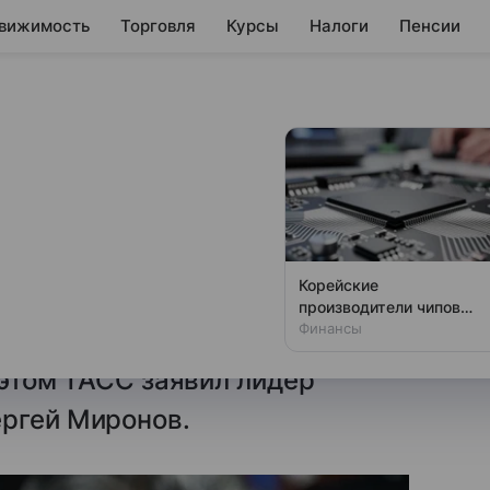
вижимость
Торговля
Курсы
Налоги
Пенсии
инять закон о
нных цен
стережений о недопустимости
Корейские
й недостаточно, для решения
производители чипов
тайно тестируют
Финансы
 экономически не обоснованных
китайские станки
 этом ТАСС заявил лидер
ергей Миронов.