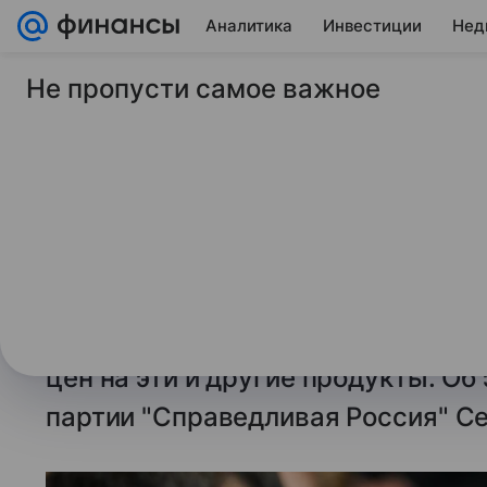
Аналитика
Инвестиции
Нед
Не пропусти самое важное
26 марта 2026
ТАСС
Миронов призвал пр
запрете необоснова
МОСКВА, 26 марта. /ТАСС/.
Предо
роста стоимости яиц перед Пасхо
проблемы нужен закон о запрете
цен на эти и другие продукты. Об
партии "Справедливая Россия" С