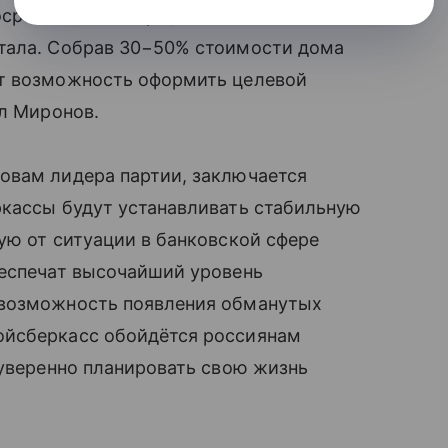
рочный договор целевого накопления
тала. Собрав 30−50% стоимости дома
ат возможность оформить целевой
л Миронов.
овам лидера партии, заключается
ркассы будут устанавливать стабильную
ую от ситуации в банковской сфере
еспечат высочайший уровень
 возможность появления обманутых
ойсберкасс обойдётся россиянам
 уверенно планировать свою жизнь