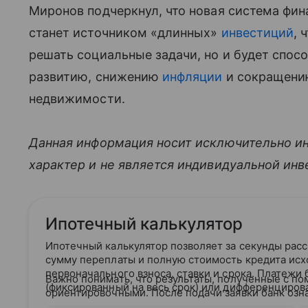
Миронов подчеркнул, что новая система фи
станет источником «длинных»
инвестиций
, 
решать социальные задачи, но и будет спо
развитию, снижению
инфляции
и сокращению
недвижимости.
Данная информация носит исключительно и
характер и не является индивидуальной ин
Ипотечный калькулятор
Ипотечный калькулятор позволяет за секунды рас
сумму переплаты и полную стоимость кредита исх
первоначального взноса, ставки и срока. Платежи
Важно понимать, что результаты, полученные с по
(фиксированный на весь срок) или дифференциров
ориентировочными. После подачи заявки банк озн
кредитным рейтингом и на основании вашего кре