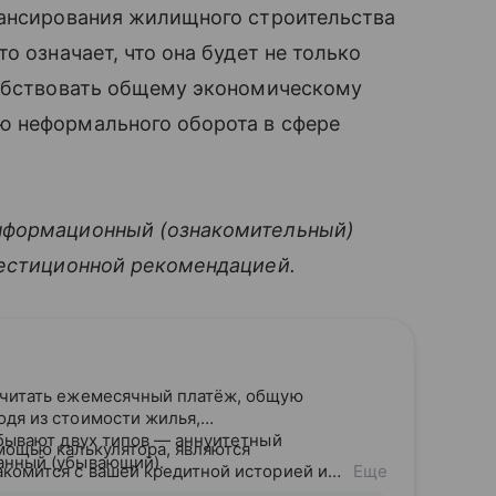
нансирования жилищного строительства
что означает, что она будет не только
собствовать общему экономическому
 неформального оборота в сфере
нформационный (ознакомительный)
вестиционной рекомендацией.
считать ежемесячный платёж, общую
одя из стоимости жилья,
 бывают двух типов — аннуитетный
мощью калькулятора, являются
анный (убывающий).
акомится с вашей кредитной историей и
Еще
дитного потенциала предложит точные