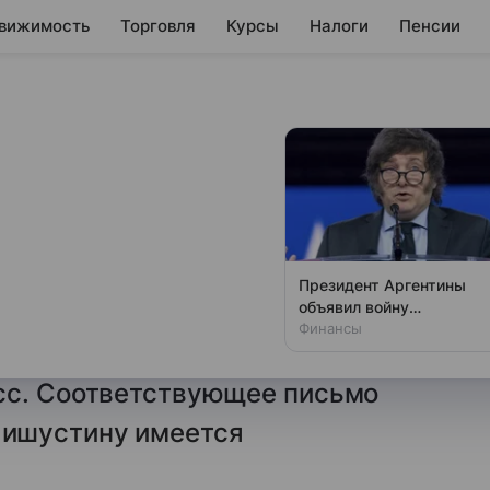
вижимость
Торговля
Курсы
Налоги
Пенсии
 внедрить в
троительных
Президент Аргентины
объявил войну
сия», глава думской фракции
зарплатам политиков
Финансы
ить в России механизм
сс. Соответствующее письмо
ишустину имеется