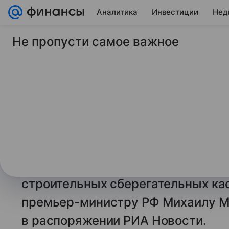
Аналитика
Инвестиции
Нед
Не пропусти самое важное
13 февраля 2026
Финансы Mail
Миронов предложил
России механизм с
сберкасс
Лидер партии «Справедливая Рос
Сергей Миронов предложил внедр
строительных сберегательных ка
премьер-министру РФ Михаилу М
в распоряжении РИА Новости.