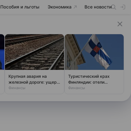
Пособия и льготы
Экономика
Все новости
Крупная авария на
Туристический крах
железной дороге: ущерб
Финляндии: отели
и последствия
Финансы
пустуют без россиян
Финансы