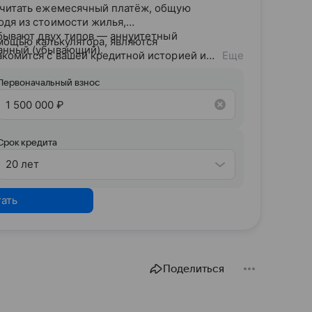
считать ежемесячный платёж, общую
одя из стоимости жилья,
 бывают двух типов — аннуитетный
мощью калькулятора, являются
анный (убывающий).
акомится с вашей кредитной историей и
Еще
дитного потенциала предложит точные
Первоначальный взнос
Срок кредита
20 лет
тать
Поделиться