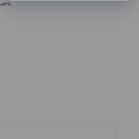
ьего.