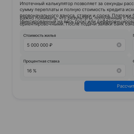
Ипотечный калькулятор позволяет за секунды рас
сумму переплаты и полную стоимость кредита исх
первоначального взноса, ставки и срока. Платежи
Важно понимать, что результаты, полученные с по
(фиксированный на весь срок) или дифференциров
ориентировочными. После подачи заявки банк озн
кредитным рейтингом и на основании вашего кре
условия сотрудничества.
Стоимость жилья
Процентная ставка
Рассчи