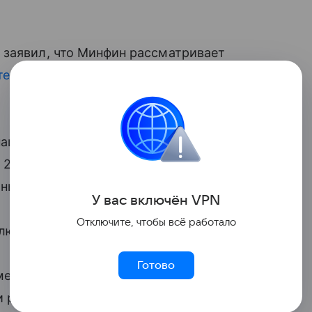
 заявил, что Минфин рассматривает
теке
в зависимости от увеличения числа
наши предложения. Для семей с двумя
до 2%, а молодым многодетным родителям
тные ссуды», — сказал Миронов ТАСС,
У вас включ
ён
V
P
N
Отключите, чтобы всё работало
 ключ к повышению рождаемости.
Готово
механизм частичного погашения ипотеки
 рождении первого ребенка, 600 тысяч