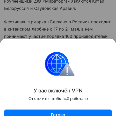
крупнейшими для «Мираторга» являются Китай,
Белоруссия и Саудовская Аравия.
Фестиваль-ярмарка «Сделано в России» проходит
в китайском Харбине с 17 по 21 мая, в нем
принимают участие порядка 100 производителей
из 37 регионов РФ.
Данная информация носит исключительно
информационный (ознакомительный) характер
и не является индивидуальной инвестиционной
рекомендацией.
У вас включ
ён
V
P
N
Поделиться
Отключите, чтобы всё работало
Готово