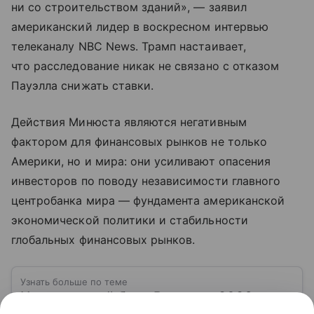
ни со строительством зданий», — заявил
американский лидер в воскресном интервью
телеканалу NBC News. Трамп настаивает,
что расследование никак не связано с отказом
Пауэлла снижать ставки.
Действия Минюста являются негативным
фактором для финансовых рынков не только
Америки, но и мира: они усиливают опасения
инвесторов по поводу независимости главного
центробанка мира — фундамента американской
экономической политики и стабильности
глобальных финансовых рынков.
Узнать больше по теме
Центральный банк России в 2026 году: