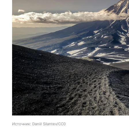
Источник:
Daniil Silantev/CC0