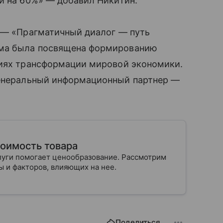
и на 60%» — добавил Никитин.
а — «Прагматичный диалог — путь
ума была посвящена формированию
виях трансформации мировой экономики.
Генеральный информационный партнер —
тоимость товара
луги помогает ценообразование. Рассмотрим
 и факторов, влияющих на нее.
Поделиться