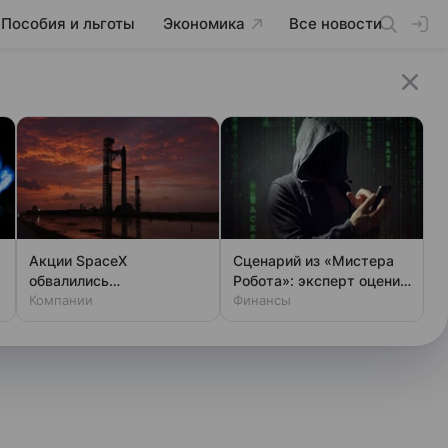
Пособия и льготы
Экономика
Все новости
Акции SpaceX
Сценарий из «Мистера
обвалились
Робота»: эксперт оценил
одновременно с аварией
Компании
шансы хакеров
Финансы
на Луне