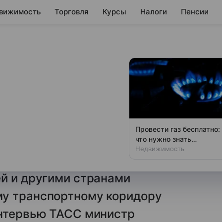
вижимость
Торговля
Курсы
Налоги
Пенсии
 соглашения с
ами по перевозкам
Провести газ бесплатно:
что нужно знать
/.
Министерство
владельцам дач
Недвижимость
ния с Индией, Оманом,
ей и другими странами
му транспортному коридору
интервью ТАСС министр