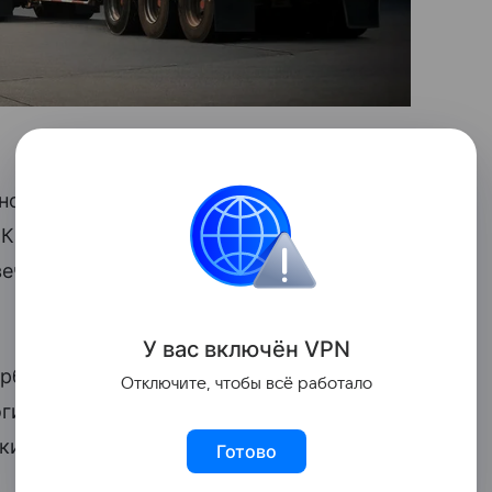
ом и Бахрейном, идет подготовка
 Катаром, ОАЭ, Саудовской Аравией
вечая на вопрос о подписании
У вас включ
ён
V
P
N
зербайджаном, Туркменистаном
Отключите, чтобы всё работало
огистического
ценообразования
,
кидки для грузоперевозчиков не только
Готово