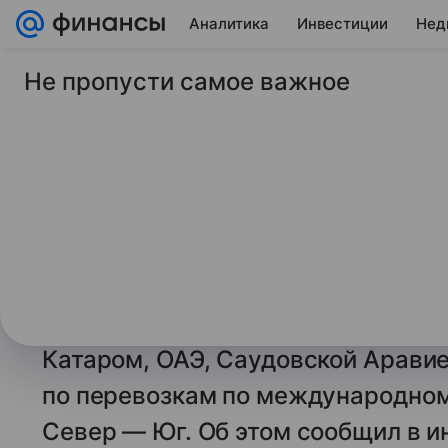
Аналитика
Инвестиции
Нед
Не пропусти самое важное
9 июня 2026
ТАСС
Минтранс подпишет
несколькими стран
по МТК Север - Юг
САНКТ-ПЕТЕРБУРГ, 9 июня. /ТАСС
транспорта РФ подпишет соглаше
Катаром, ОАЭ, Саудовской Арави
по перевозкам по международно
Север — Юг. Об этом сообщил в 