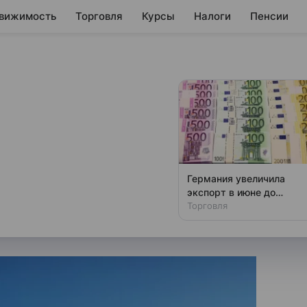
вижимость
Торговля
Курсы
Налоги
Пенсии
обходимость
допусков
ойку
Германия увеличила
экспорт в июне до
ктически покупаются»,
исторического
Торговля
и ЖКХ РФ Ирек Файзуллин.
максимума