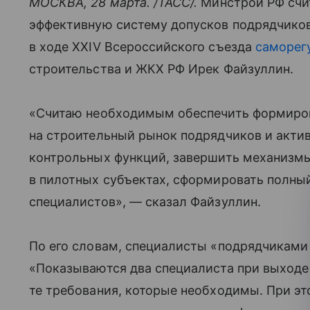
МОСКВА, 28 марта. /ТАСС/.
Минстрой РФ сч
эффективную систему допусков подрядчико
в ходе XXIV Всероссийского съезда
саморег
строительства и ЖКХ РФ Ирек Файзуллин.
«Считаю необходимым обеспечить формиро
на строительный рынок подрядчиков и акти
контрольных функций, завершить механизм
в пилотных субъектах, сформировать полны
специалистов», — сказал Файзуллин.
По его словам, специалисты «подрядчиками
«Показываются два специалиста при выходе 
те требования, которые необходимы. При э