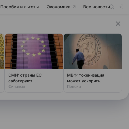
Пособия и льготы
Экономика
Все новости
СМИ: страны ЕС
МВФ: токенизация
саботируют
может ускорить
непрозрачный проект ЕК
Финансы
развитие рынков в
Пенсии
на сотни миллиардов
развивающихся странах
евро