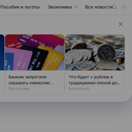
Пособия и льготы
Экономика
Все новости
Банкам запретили
Что будет с рублем в
скрывать комиссии:
традиционно плохой для
закон вступает в силу
Эксклюзив
него период
Аналитика