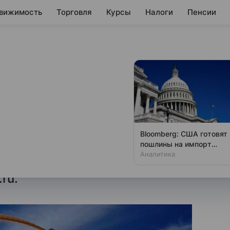
вижимость
Торговля
Курсы
Налоги
Пенсии
жил увеличить
рна
ва России предложило
Bloomberg: США готовят
в 2024 году на 4 млн т,
пошлины на импорт
поликремния
Аналитика
постановления правительства,
ru.