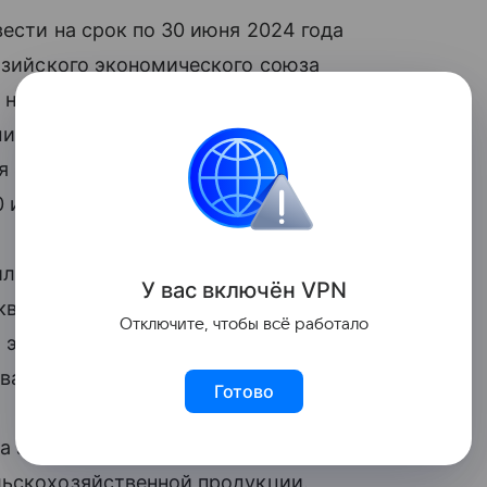
ести на срок по 30 июня 2024 года
зийского экономического союза
на 4 млн т. Предполагается, что этот
и внешнеторговой деятельности,
я экспорта объемы зерна в рамках
0 июня.
ило квоту на вывоз российского зерна
У вас включ
ён
V
P
N
квота была на уровне 25,5 млн т.
Отключите, чтобы всё работало
и экспорт твердой пшеницы
вать до 31 мая 2024 года.
Готово
а законопроект, направленный
льскохозяйственной продукции.