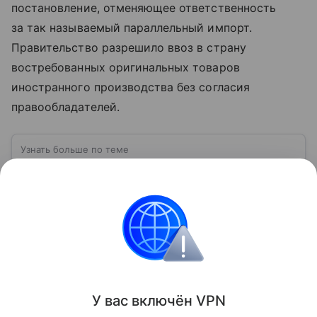
постановление, отменяющее ответственность
за так называемый параллельный импорт.
Правительство разрешило ввоз в страну
востребованных оригинальных товаров
иностранного производства без согласия
правообладателей.
Узнать больше по теме
Параллельный импорт: риски для
покупателя
Вместе с экспертом разберем принцип работы
параллельного импорта, узнаем, чем он отличается
от серого, и как сказывается на цене товаров.
Читать дальше
Поделиться
У вас включ
ён
V
P
N