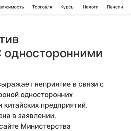
вижимость
Торговля
Курсы
Налоги
Пенсии
тив
С односторонними
выражает неприятие в связи с
роной односторонних
 китайских предприятий.
на в заявлении,
сайте Министерства