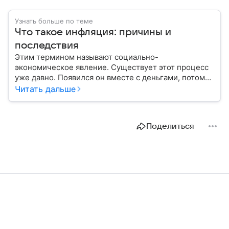
Узнать больше по теме
Что такое инфляция: причины и
последствия
Этим термином называют социально-
экономическое явление. Существует этот процесс
уже давно. Появился он вместе с деньгами, потому
что эти составляющие неразрывно связаны друг с
Читать дальше
другом.
Поделиться