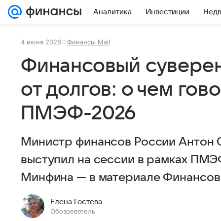
Аналитика
Инвестиции
Нед
4 июня 2026
Финансы Mail
Финансовый суверен
от долгов: о чем гов
ПМЭФ-2026
Министр финансов России Антон С
выступил на сессии в рамках ПМЭФ
Минфина — в материале Финансов 
Елена Гостева
Обозреватель