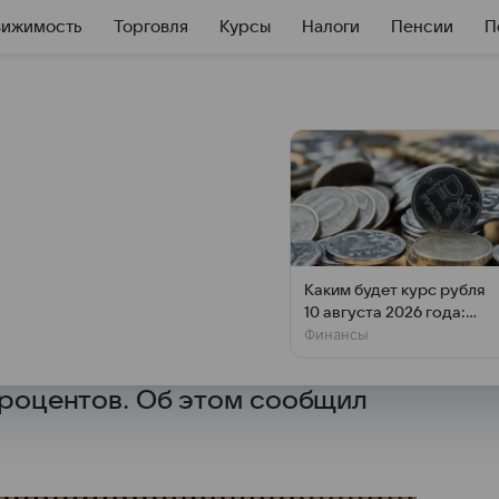
вижимость
Торговля
Курсы
Налоги
Пенсии
П
юджет на 2026 год
уровне 12−13
Каким будет курс рубля
10 августа 2026 года:
дготовке бюджета на 2026 год
Финансы
прогноз эксперта
ий Центробанка и закладывает
 процентов. Об этом сообщил