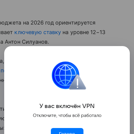
бюджета на 2026 год ориентируется
ывает
ключевую ставку
на уровне 12−13
а Антон Силуанов.
а, установленного в документе ЦБ
 политики
». По словам Силуанова, такой
нность бюджета даже в условиях
У вас включ
ён
V
P
N
птировалось к финансовым ограничениям
Отключите, чтобы всё работало
ую к внешним вызовам. Основным
ых обязательств: своевременная выплата
Готово