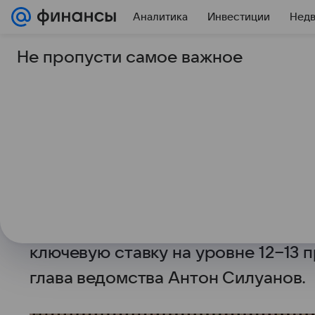
Аналитика
Инвестиции
Нед
Не пропусти самое важное
19 сентября 2025
Вечерняя Москва
Минфин заложил в б
ключевую ставку на 
процентов
Министерство финансов РФ при по
ориентируется на базовый сценар
ключевую ставку на уровне 12−13
глава ведомства Антон Силуанов.