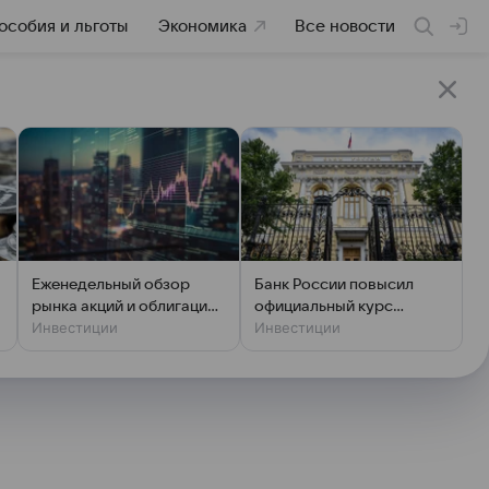
особия и льготы
Экономика
Все новости
Еженедельный обзор
Банк России повысил
рынка акций и облигаций
официальный курс
Инвестиции
Инвестиции
от 7 августа
доллара на субботу