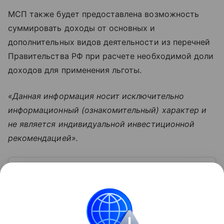
МСП также будет предоставлена возможность
суммировать доходы от основных и
дополнительных видов деятельности из перечней
Правительства РФ при расчете необходимой доли
доходов для применения льготы.
«Данная информация носит исключительно
информационный (ознакомительный) характер и
не является индивидуальной инвестиционной
рекомендацией».
Узнать больше по теме
НДС: ключевые аспекты, особенности
и примеры
Потребители редко задумываются о том, какую
долю в цене товаров и услуг составляет НДС.
Однако он существенно влияет на конечную