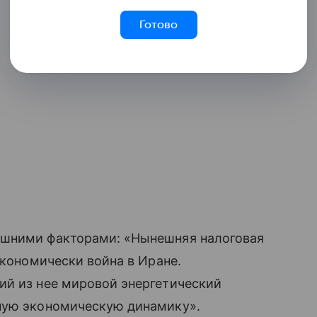
Готово
ешними факторами: «Нынешняя налоговая
экономически война в Иране.
ий из нее мировой энергетический
ную экономическую динамику».