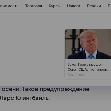
вижимость
Торговля
Курсы
Налоги
Пенсии
П
 недополучит
ов к 2030 году из-
ана
Закон Грэма прошел
Сенат США: что теперь
я к 2030 году может
Аналитика
будет с Россией
алоговых поступлений по
 осени. Такое предупреждение
Ларс Клингбайль.