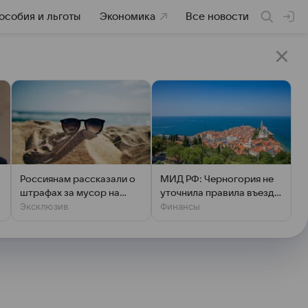
особия и льготы
Экономика
Все новости
Россиянам рассказали о
МИД РФ: Черногория не
штрафах за мусор на
уточнила правила въезда
Эксклюзив
Финансы
пляже
для россиян с 1 ноября