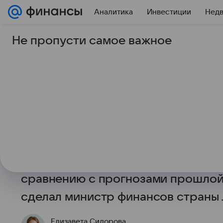
Аналитика
Инвестиции
Нед
Не пропусти самое важное
8 мая 2026
Финансы Mail
Минфин ФРГ: страна
более €87 млрд налог
за войны против Ир
Из-за войны против Ирана Германи
недополучить около €87,5 млрд н
сравнению с прогнозами прошлой
сделал министр финансов страны 
Елизавета Сидорова