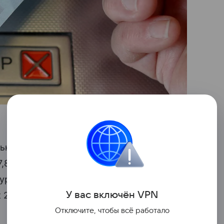
ьного бюджета, земель
7,8 млрд. В последующие годы потери
а уровне около €17 миллиардов
евро
У вас включ
ён
V
P
N
 2030 году.
Отключите, чтобы всё работало