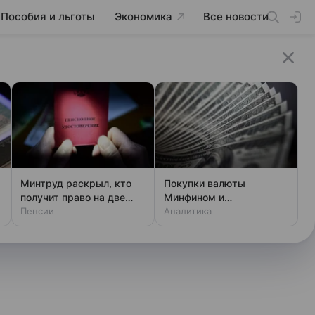
Пособия и льготы
Экономика
Все новости
Минтруд раскрыл, кто
Покупки валюты
получит право на две
Минфином и
пенсии
Пенсии
спекулянтами разогнали
Аналитика
курс до 83 руб./$