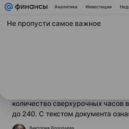
Аналитика
Инвестиции
Нед
Не пропусти самое важное
8 декабря 2025
Финансы Mail
Минэк и Минтруд п
увеличить лимит св
работы
Минэкономразвития и Минтруд по
к Трудовому кодексу, согласно к
количество сверхурочных часов в
до 240. С текстом документа озн
Виктория Воропаева