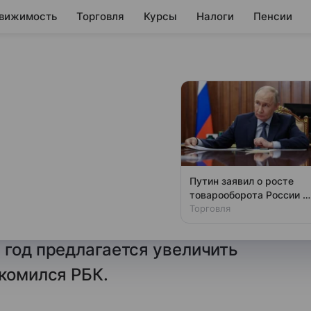
вижимость
Торговля
Курсы
Налоги
Пенсии
редложили вдвое
ерхурочной
Путин заявил о росте
товарооборота России и
дготовили проект поправок
Киргизии до $5 млрд
Торговля
оторому максимальное
 год предлагается увеличить
акомился РБК.