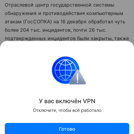
Отраслевой центр государственной системы
обнаружения и противодействия компьютерным
атакам (ГосСОПКА) на 16 декабря обработал чуть
более 204 тыс. инцидентов, почти 26 тыс.
подтвержденных инцидентов были закрыты, также
следует из статистики Минцифры.
Данная информация носит исключительно
информационный (ознакомительный) характер
и не является индивидуальной инвестиционной
рекомендацией.
У вас включ
ён
V
P
N
Поделиться
Отключите, чтобы всё работало
Готово