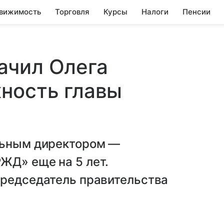
вижимость
Торговля
Курсы
Налоги
Пенсии
ачил Олега
ность главы
льным директором —
ЖД» еще на 5 лет.
председатель правительства