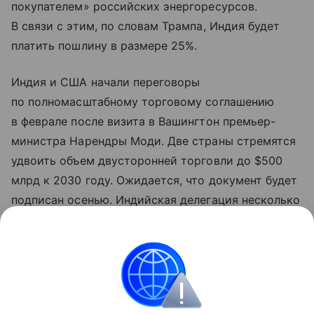
покупателем» российских энергоресурсов.
В связи с этим, по словам Трампа, Индия будет
платить пошлину в размере 25%.
Индия и США начали переговоры
по полномасштабному торговому соглашению
в феврале после визита в Вашингтон премьер-
министра Нарендры Моди. Две страны стремятся
удвоить объем двусторонней торговли до $500
млрд к 2030 году. Ожидается, что документ будет
подписан осенью. Индийская делегация несколько
раз посещала Вашингтон для проведения
переговоров по этому документу. Ожидается,
что делегация США прибудет в Нью-Дели
24 августа для участия в шестом раунде
переговоров.