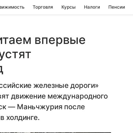
вижимость
Торговля
Курсы
Налоги
Пенсии
итаем впервые
устят
д
оссийские железные дороги»
овят движение международного
ьск — Маньчжурия после
в холдинге.