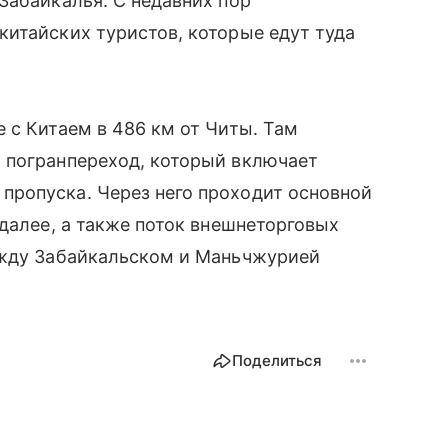
Забайкалья. С недавних пор
итайских туристов, которые едут туда
 с Китаем в 486 км от Читы. Там
 погранпереход, который включает
ропуска. Через него проходит основной
 далее, а также поток внешнеторговых
ежду Забайкальском и Маньчжурией
Поделиться