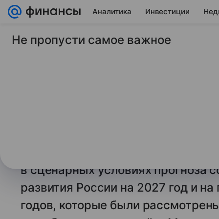
Аналитика
Инвестиции
Нед
Не пропусти самое важное
12 мая 2026
ТАСС
МЭР: темп роста ВВ
может составить 2,
МОСКВА, 12 мая. /ТАСС/. Темп ро
может составить 2,4% в годовом 
динамика экономики ожидается на
в сценарных условиях прогноза 
развития России на 2027 год и н
годов, которые были рассмотрен