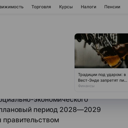
вижимость
Торговля
Курсы
Налоги
Пенсии
П РФ к 2029 году
4%
ста ВВП России к 2029 году
Традиции под ударом: в
выражении. В 2026 году
Вест-Энде запретят пит
у стойки
Финансы
 уровне 0,4%, говорится
социально-экономического
а плановый период 2028—2029
ы правительством