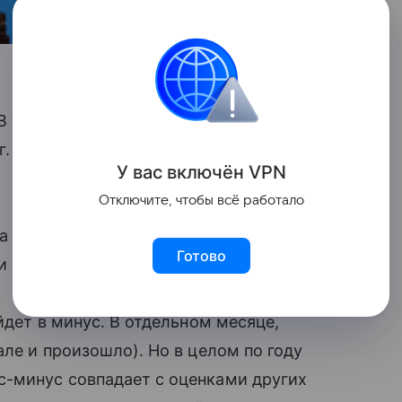
. В текущем показатель ожидается
г. и 2,4% в 2029 г.», — говорится
У вас включ
ён
V
P
N
Отключите, чтобы всё работало
а внимание на сохранение
Готово
всего прогнозного горизонта.
йдет в минус. В отдельном месяце,
ле и произошло). Но в целом по году
-минус совпадает с оценками других