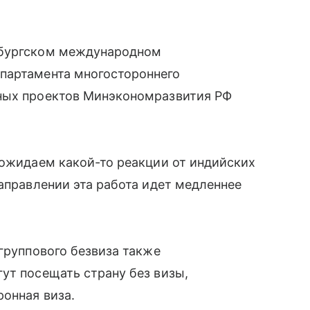
рбургском международном
епартамента многостороннего
ьных проектов Минэкономразвития РФ
 ожидаем какой-то реакции от индийских
направлении эта работа идет медленнее
группового безвиза также
ут посещать страну без визы,
ронная виза.