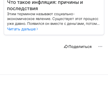
Что такое инфляция: причины и
последствия
Этим термином называют социально-
экономическое явление. Существует этот процесс
уже давно. Появился он вместе с деньгами, потому
что эти составляющие неразрывно связаны друг с
Читать дальше
другом.
Поделиться