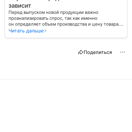
зависит
Перед выпуском новой продукции важно
проанализировать спрос, так как именно
он определяет объем производства и цену товара.
С помощью эксперта расскажем, как рассчитать
Читать дальше
востребованность изделия на рынке.
Поделиться