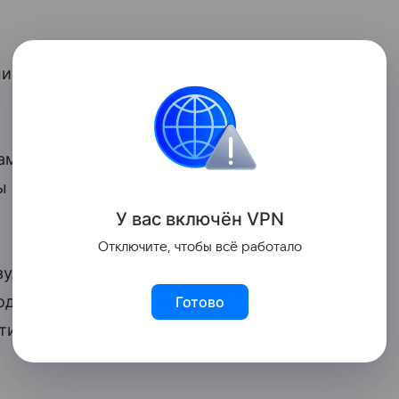
министр Армении Никол Пашинян взял
сам крупно ошибся в системе координат
ы курс», — подчеркнул зампред
У вас включ
ён
V
P
N
Отключите, чтобы всё работало
зультате действий этого весьма
род Армении, который лишится рынка
Готово
тиями экономических связей».