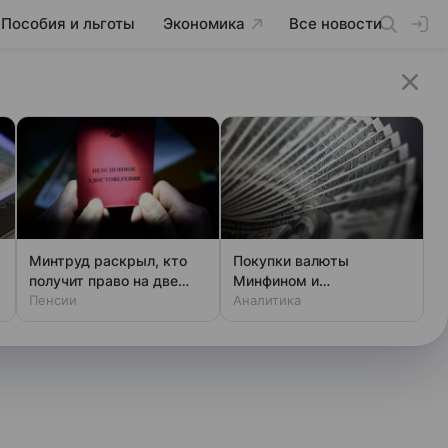
Пособия и льготы
Экономика
Все новости
Минтруд раскрыл, кто
Покупки валюты
получит право на две
Минфином и
пенсии
Пенсии
спекулянтами разогнали
Аналитика
курс до 83 руб./$