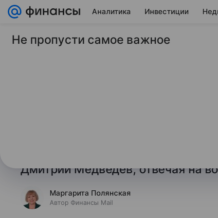
Аналитика
Инвестиции
Нед
Не пропусти самое важное
25 мая 2026
Финансы Mail
Медведев: народ А
российского рынка
Народ Армении может остаться бе
и всего Евразийского экономическ
предупреждение озвучил зампред
Дмитрий Медведев, отвечая на в
Маргарита Полянская
Автор Финансы Mail