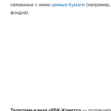
связанные с ними
ценные бумаги
(например
фондов).
Телеграм-канал «РБК-Крипто»
— подпишите