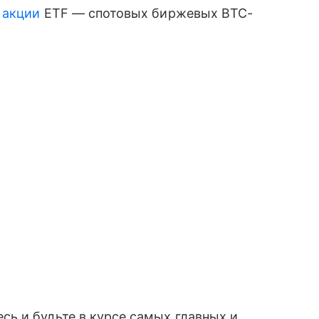
,
акции
ETF — спотовых биржевых BTC-
сь и будьте в курсе самых главных и