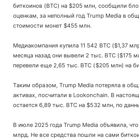
биткоинов (BTC) на $205 млн, сообщили бло
оценкам, за неполный год Trump Media в об
стоимости монет $455 млн.
Медиакомпания купила 11 542 BTC ($1,37 млр
месяца назад они вывели 2 тыс. BTC ($175 мл
перевели еще 2,65 тыс. BTC ($205 млн) на б
Таким образом, Trump Media потеряла в общ
активах, посчитали в Lookonchain. В насто
остается 6,89 тыс. BTC на $532 млн, по дан
В июле 2025 года Trump Media объявила, что
млрд. Не все средства пошли на сами биткои