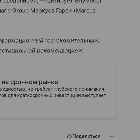
их введением», — цитирует Блумберг
arie Group Маркуса Гарви (Marcus
нформационный (ознакомительный)
вестиционной рекомендацией.
т на срочном рынке
ходностью, но требует глубокого понимания
тов для краткосрочных инвестиций выступает
Поделиться