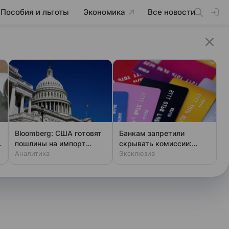
Пособия и льготы
Экономика
Все новости
Bloomberg: США готовят
Банкам запретили
пошлины на импорт
скрывать комиссии:
поликремния
Аналитика
закон вступает в силу
Эксклюзив