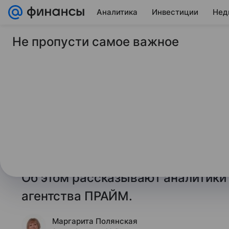
Аналитика
Инвестиции
Нед
Не пропусти самое важное
9 июля 2025
Финансы Mail
Медь дорожает на 
введения пошлин н
Стоимость меди поднимается в с
введения пошлин на импорт этого
свидетельствуют данные торгов и
Об этом рассказывают аналитики
агентства ПРАЙМ.
Маргарита Полянская