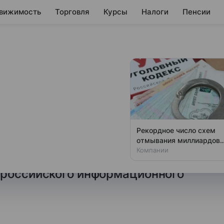
вижимость
Торговля
Курсы
Налоги
Пенсии
ожидании
а импорт из США
реду утром на ожидании
Рекордное число схем
 металла со стороны США,
отмывания миллиардов
раскрыли в России
Компании
 комментарий аналитика.
 российского информационного