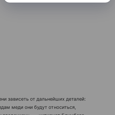
ени зависеть от дальнейших деталей:
видам меди они будут относиться,