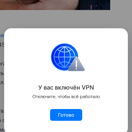
черс
на медь на бирже Comex дорожал
,45 килограмма).
огам торгов вторника стоимость тонны
ь на 0,4%, до 9 790,5 доллара,
ларов, стоимость цинка — на 1,34%,
У вас включ
ён
V
P
N
Отключите, чтобы всё работало
таллов погрузились в хаос после
Готово
 о планах по введению более высоких,
 меди в США.