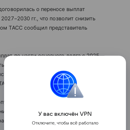
договорилась о переносе выплат
 2027−2030 гг., что позволит снизить
том ТАСС сообщил представитель
ыплат по части основного долга с 2025—
ить нагрузку на денежный поток группы
йственной деятельности», — сообщил
ТАСС.
опубликовали на сайте раскрытия
ий совета директоров, связанных
У вас включ
ён
V
P
N
раскрывается.
Отключите, чтобы всё работало