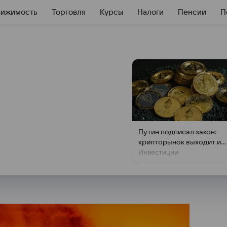
вижимость
Торговля
Курсы
Налоги
Пенсии
П
я о переносе
овного долга на
Путин подписал закон:
крипторынок выходит из
 денежный поток компании.
Инвестиции
тени