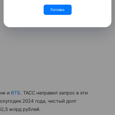
Готово
анк и
ВТБ
. ТАСС направил запрос в эти
олугодие 2024 года, чистый долг
62,5 млрд рублей.