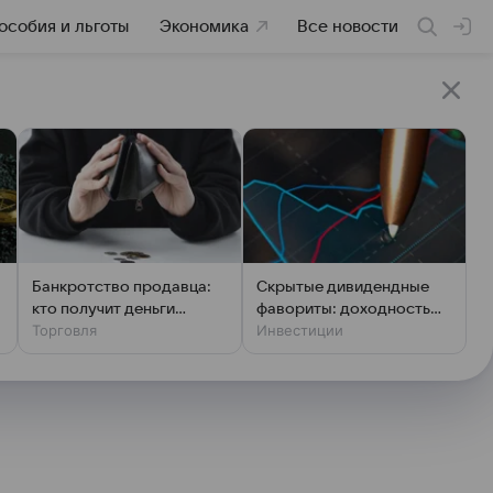
особия и льготы
Экономика
Все новости
Банкротство продавца:
Скрытые дивидендные
кто получит деньги
фавориты: доходность
Торговля
Инвестиции
первым
выше ключевой ставки