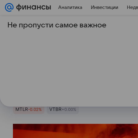
Аналитика
Инвестиции
Нед
Не пропусти самое важное
21 января 2025
ТАСС
«Мечел» договорилс
выплат по части осн
2027−2030 годы
Это позволит снизить нагрузку на
MTLR
VTBR
-0.02%
+0.00%