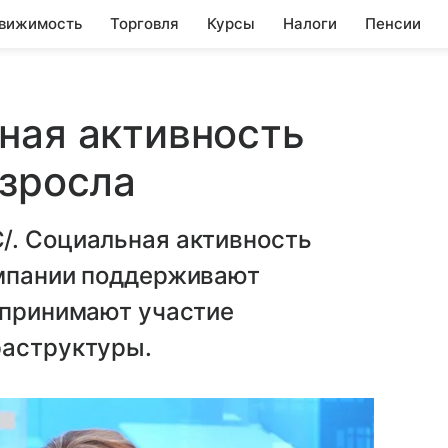
вижимость
Торговля
Курсы
Налоги
Пенсии
ная активность
озросла
/. Социальная активность
омпании поддерживают
 принимают участие
раструктуры.