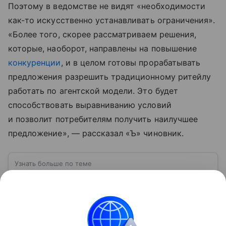
Поэтому в ведомстве не видят «необходимости
как-то искусственно устанавливать ограничения».
«Более того, скорее рассматриваем решения,
которые, наоборот, направлены на повышение
конкуренции
, и в целом готовы прорабатывать
предложения разрешить традиционному ритейлу
работать по агентской модели. Это будет
способствовать выравниванию условий
и позволит потребителям получить наилучшее
предложение», — рассказал «Ъ» чиновник.
Узнать больше по теме
Омниканальность: инструкция по
внедрению
С помощью эксперта разберемся, что такое
омниканальность, как она влияет на общение с
клиентами и чем может быть полезна компании.