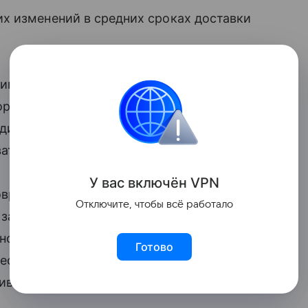
х изменений в средних сроках доставки
внимательно мониторит ситуацию
орта по необходимости, а также выводит
одителей) для своевременной доставки
вать привычные сроки доставки.
У вас включ
ён
V
P
N
время доставляет заказы клиентам
Отключите, чтобы всё работало
задержки единичны, и 9 из 10 товаров
но следим за погодной обстановкой.
Готово
ество транспорта и задействуем больше
ивной доставки заказов до наших