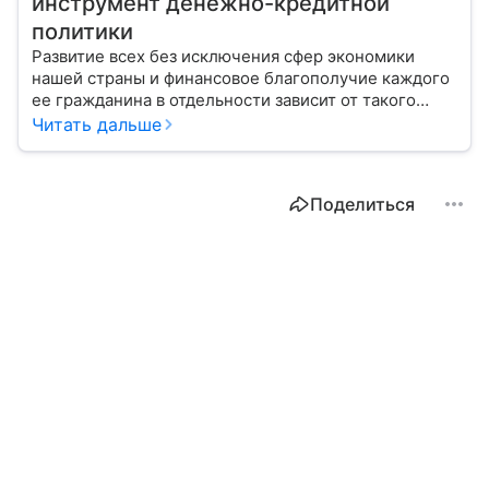
инструмент денежно-кредитной
политики
Развитие всех без исключения сфер экономики
нашей страны и финансовое благополучие каждого
ее гражданина в отдельности зависит от такого
показателя, как ключевая ставка. От чего зависит
Читать дальше
ее размер, расскажем в материале с помощью
эксперта.
Поделиться