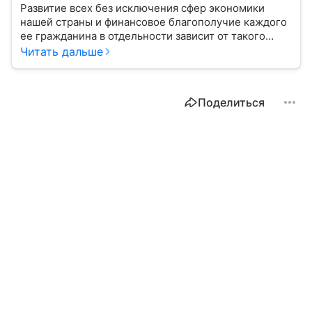
Развитие всех без исключения сфер экономики
нашей страны и финансовое благополучие каждого
ее гражданина в отдельности зависит от такого
показателя, как ключевая ставка. От чего зависит
Читать дальше
ее размер, расскажем в материале с помощью
эксперта.
Поделиться