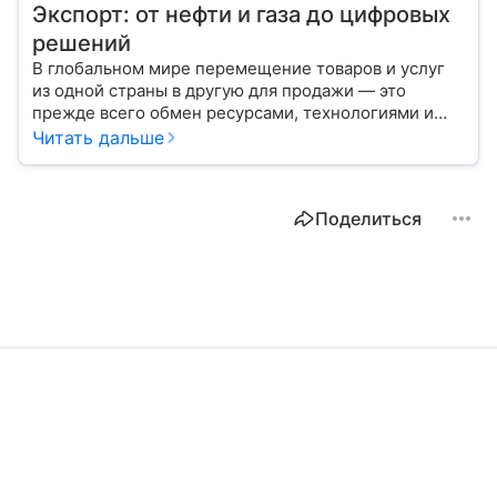
Экспорт: от нефти и газа до цифровых
решений
В глобальном мире перемещение товаров и услуг
из одной страны в другую для продажи — это
прежде всего обмен ресурсами, технологиями и
культурой. В статье разберем, как работает экспорт
Читать дальше
и чем он отличается от импорта.
Поделиться