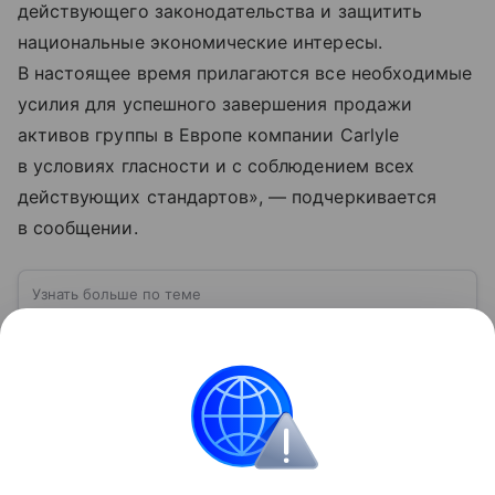
действующего законодательства и защитить
национальные экономические интересы.
В настоящее время прилагаются все необходимые
усилия для успешного завершения продажи
активов группы в Европе компании Carlyle
в условиях гласности и с соблюдением всех
действующих стандартов», — подчеркивается
в сообщении.
Узнать больше по теме
Лицензия: виды и особенности
получения
В статье расскажем, кому нужна лицензия, а также
выделим особенности, которые необходимо
учитывать при ее получении.
Читать дальше