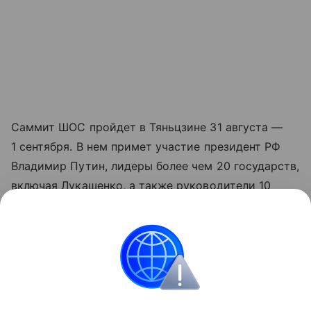
Саммит ШОС пройдет в Тяньцзине 31 августа —
1 сентября. В нем примет участие президент РФ
Владимир Путин, лидеры более чем 20 государств,
включая Лукашенко, а также руководители 10
международных организаций.
Решение о приеме Белоруссии в Шанхайскую
организацию сотрудничества было принято в июле
2024 года на саммите объединения в Астане.