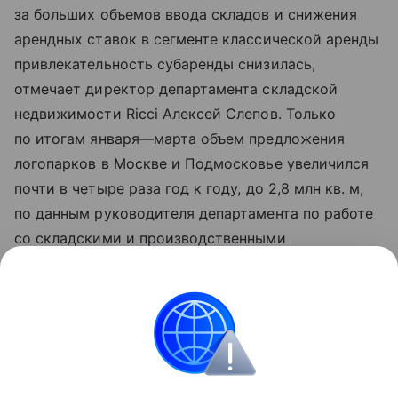
за больших объемов ввода складов и снижения
арендных ставок в сегменте классической аренды
привлекательность субаренды снизилась,
отмечает директор департамента складской
недвижимости Ricci Алексей Слепов. Только
по итогам января—марта объем предложения
логопарков в Москве и Подмосковье увеличился
почти в четыре раза год к году, до 2,8 млн кв. м,
по данным руководителя департамента по работе
со складскими и производственными
помещениями IBC Real Estate Евгения Бумагина.
Ставки аренды в существующих складских
объектах за этот же период снизились на 25% год
к году, до 9,8 тыс. руб. за 1 кв. м в год, добавляет
эксперт.