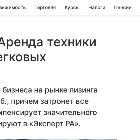
вижимость
Торговля
Курсы
Налоги
Пенсии
 Аренда техники
егковых
 бизнеса на рынке лизинга
б., причем затронет все
омпенсирует значительного
ируют в «Эксперт РА».