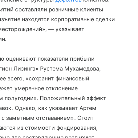
ъятий составляли розничные клиенты
 изъятие находятся корпоративные сделки
 месторождений», — указывает
ин.
но оценивают показатели прибыли
егион Лизинга» Рустема Мухамедова,
ее всего, «сохранит финансовый
кажет умеренное отклонение
ом полугодии». Положительный эффект
авок. Однако, как указывает Артем
 с заметным отставанием». Стоит
ваются из стоимости фондирования,
рвые две составляющие реагируют