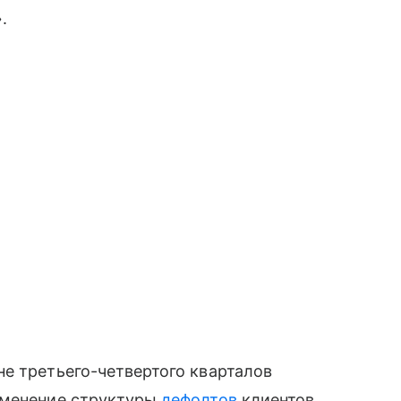
.
е третьего-четвертого кварталов
зменение структуры
дефолтов
клиентов.