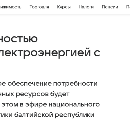
вижимость
Торговля
Курсы
Налоги
Пенсии
П
ностью
электроэнергией с
е обеспечение потребности
нных ресурсов будет
б этом в эфире национального
тики балтийской республики