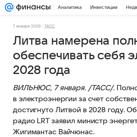
Аналитика
Инвестиции
Нед
7 января 2026
ТАСС
Литва намерена пол
обеспечивать себя 
2028 года
ВИЛЬНЮС, 7 января. /ТАСС/.
Полно
в электроэнергии за счет собстве
достигнуто Литвой в 2028 году. О
радио LRT заявил министр энерге
Жигимантас Вайчюнас.