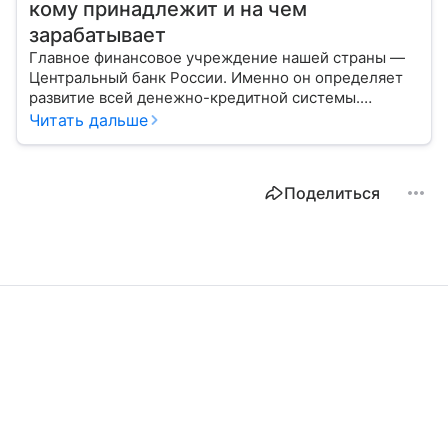
кому принадлежит и на чем
зарабатывает
Главное финансовое учреждение нашей страны —
Центральный банк России. Именно он определяет
развитие всей денежно-кредитной системы.
Расскажем о его структуре, задачах и дадим
Читать дальше
прогноз эксперта по размеру ключевой ставки в РФ.
Поделиться