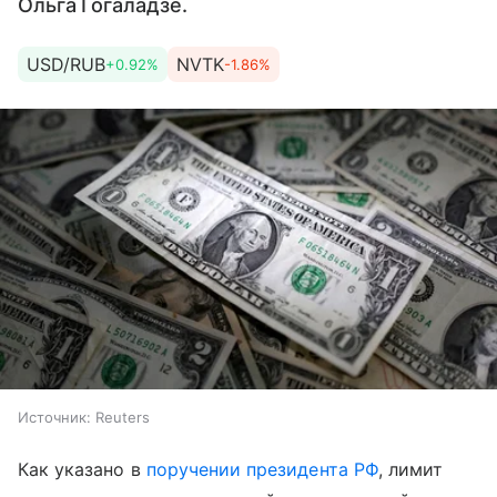
Ольга Гогаладзе.
USD/RUB
NVTK
+0.92%
-1.86%
Источник:
Reuters
Как указано в
поручении президента РФ
, л
имит