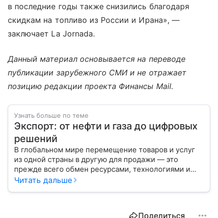
в последние годы также снизились благодаря
скидкам на топливо из России и Ирана», —
заключает La Jornada.
Данный материал основывается на переводе
публикации зарубежного СМИ и не отражает
позицию редакции проекта Финансы Mail.
Узнать больше по теме
Экспорт: от нефти и газа до цифровых
решений
В глобальном мире перемещение товаров и услуг
из одной страны в другую для продажи — это
прежде всего обмен ресурсами, технологиями и
культурой. В статье разберем, как работает экспорт
Читать дальше
и чем он отличается от импорта.
Поделиться