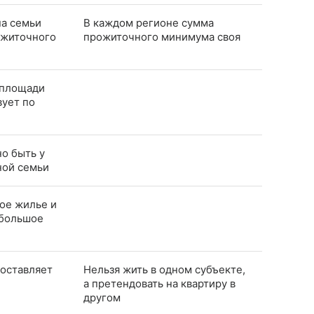
на семьи
В каждом регионе сумма
ожиточного
прожиточного минимума своя
лплощади
вует по
о быть у
ной семьи
ое жилье и
 большое
составляет
Нельзя жить в одном субъекте,
а претендовать на квартиру в
другом