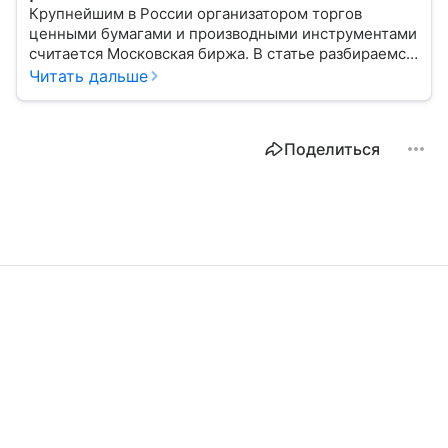
Крупнейшим в России организатором торгов
ценными бумагами и производными инструментами
считается Московская биржа. В статье разбираемся,
как новичкам начать инвестировать на площадке
Читать дальше
и какие рынки доступны на этой платформе.
Поделиться