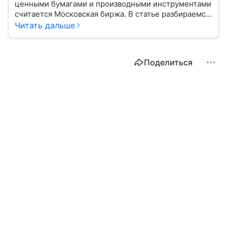
ценными бумагами и производными инструментами
считается Московская биржа. В статье разбираемся,
как новичкам начать инвестировать на площадке
Читать дальше
и какие рынки доступны на этой платформе.
Поделиться