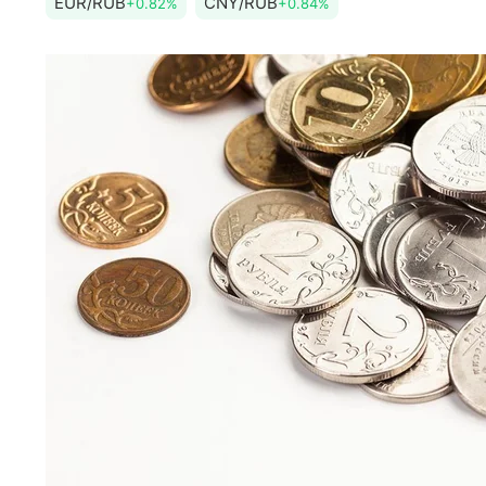
EUR/RUB
CNY/RUB
+0.82%
+0.84%