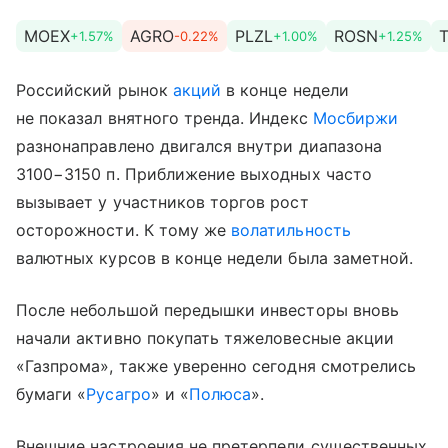
MOEX
AGRO
PLZL
ROSN
+1.57%
-0.22%
+1.00%
+1.25%
Российский рынок
акций
в конце недели
не показал внятного тренда. Индекс
Мосбиржи
разнонаправлено двигался внутри диапазона
3100−3150 п. Приближение выходных часто
вызывает у участников торгов рост
осторожности. К тому же
волатильность
валютных курсов в конце недели была заметной.
После небольшой передышки инвесторы вновь
начали активно покупать тяжеловесные акции
«Газпрома», также уверенно сегодня смотрелись
бумаги «
Русагро
» и «
Полюса
».
Внешние настроения не претерпели существенных