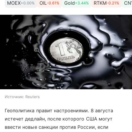
MOEX
OIL
Gold
RTKM
CN
+0.00%
-0.61%
+3.44%
-0.21%
Источник:
Reuters
Геополитика правит настроениями. 8 августа
истечет дедлайн, после которого США могут
ввести новые санкции против России, если