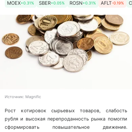
MOEX
SBER
ROSN
AFLT
C
+0.31%
+0.05%
+0.31%
-0.19%
Источник:
Magnific
Рост котировок сырьевых товаров, слабость
рубля и высокая перепроданность рынка помогли
сформировать повышательное движение.